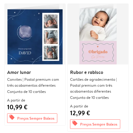
Amor lunar
Rubor e rabisco
Convites | Postal premium com
Cartões de agradecimento |
três acabamentos diferentes
Postal premium com três
acabamentos diferentes
Conjunto de 10 cartões
Conjunto de 10 cartões
A partir de
10,99 €
A partir de
12,99 €
offers
Preços Sempre Baixos
offers
Preços Sempre Baixos