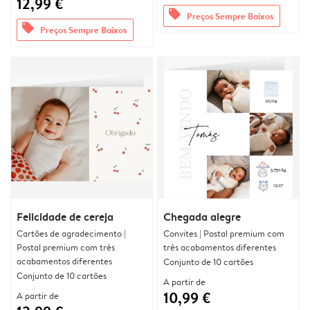
12,99 €
offers
Preços Sempre Baixos
offers
Preços Sempre Baixos
Felicidade de cereja
Chegada alegre
Cartões de agradecimento |
Convites | Postal premium com
Postal premium com três
três acabamentos diferentes
acabamentos diferentes
Conjunto de 10 cartões
Conjunto de 10 cartões
A partir de
10,99 €
A partir de