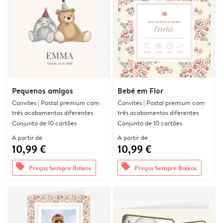
Pequenos amigos
Bebé em Flor
Convites | Postal premium com
Convites | Postal premium com
três acabamentos diferentes
três acabamentos diferentes
Conjunto de 10 cartões
Conjunto de 10 cartões
A partir de
A partir de
10,99 €
10,99 €
offers
offers
Preços Sempre Baixos
Preços Sempre Baixos