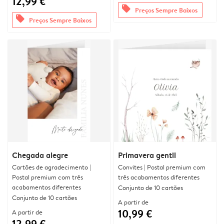
12,99 €
offers
Preços Sempre Baixos
offers
Preços Sempre Baixos
Chegada alegre
Primavera gentil
Cartões de agradecimento |
Convites | Postal premium com
Postal premium com três
três acabamentos diferentes
acabamentos diferentes
Conjunto de 10 cartões
Conjunto de 10 cartões
A partir de
10,99 €
A partir de
12,99 €