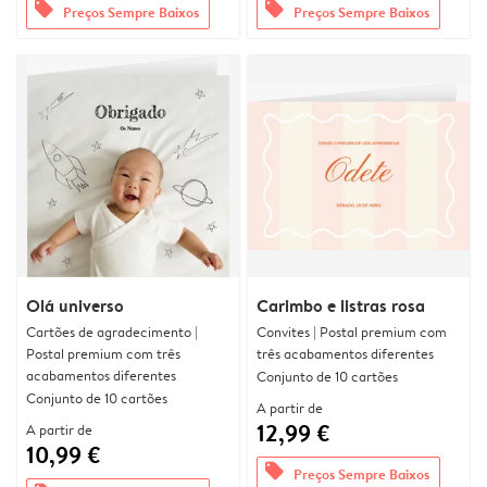
offers
offers
Preços Sempre Baixos
Preços Sempre Baixos
Olá universo
Carimbo e listras rosa
Cartões de agradecimento |
Convites | Postal premium com
Postal premium com três
três acabamentos diferentes
acabamentos diferentes
Conjunto de 10 cartões
Conjunto de 10 cartões
A partir de
12,99 €
A partir de
10,99 €
offers
Preços Sempre Baixos