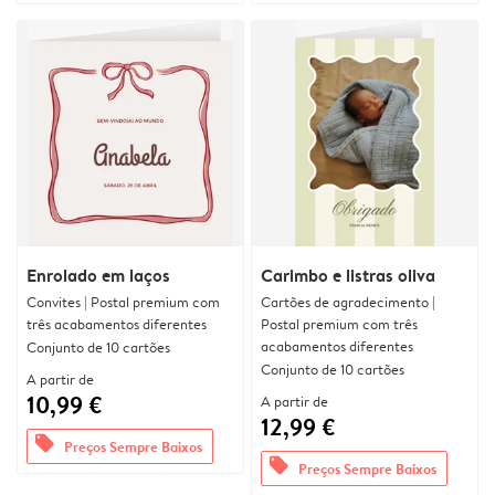
Enrolado em laços
Carimbo e listras oliva
Convites | Postal premium com
Cartões de agradecimento |
três acabamentos diferentes
Postal premium com três
acabamentos diferentes
Conjunto de 10 cartões
Conjunto de 10 cartões
A partir de
10,99 €
A partir de
12,99 €
offers
Preços Sempre Baixos
offers
Preços Sempre Baixos