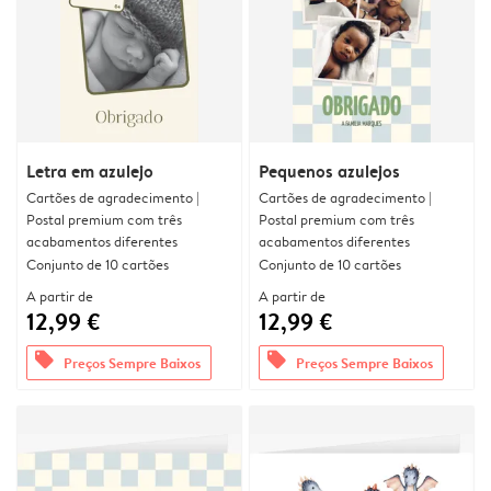
Letra em azulejo
Pequenos azulejos
Cartões de agradecimento |
Cartões de agradecimento |
Postal premium com três
Postal premium com três
acabamentos diferentes
acabamentos diferentes
Conjunto de 10 cartões
Conjunto de 10 cartões
A partir de
A partir de
12,99 €
12,99 €
offers
offers
Preços Sempre Baixos
Preços Sempre Baixos