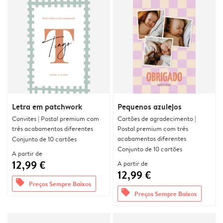
Letra em patchwork
Pequenos azulejos
Convites | Postal premium com
Cartões de agradecimento |
três acabamentos diferentes
Postal premium com três
acabamentos diferentes
Conjunto de 10 cartões
Conjunto de 10 cartões
A partir de
12,99 €
A partir de
12,99 €
offers
Preços Sempre Baixos
offers
Preços Sempre Baixos