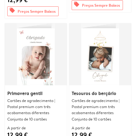
offers
Preços Sempre Baixos
offers
Preços Sempre Baixos
Primavera gentil
Tesouros do berçário
Cartões de agradecimento |
Cartões de agradecimento |
Postal premium com três
Postal premium com três
acabamentos diferentes
acabamentos diferentes
Conjunto de 10 cartões
Conjunto de 10 cartões
A partir de
A partir de
12,99 €
12,99 €