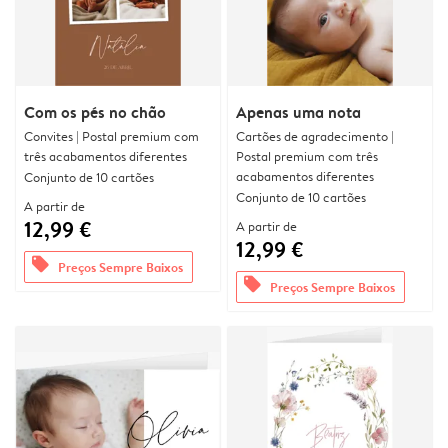
Com os pés no chão
Apenas uma nota
Convites | Postal premium com
Cartões de agradecimento |
três acabamentos diferentes
Postal premium com três
acabamentos diferentes
Conjunto de 10 cartões
Conjunto de 10 cartões
A partir de
12,99 €
A partir de
12,99 €
offers
Preços Sempre Baixos
offers
Preços Sempre Baixos