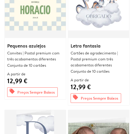
Pequenos azulejos
Letra fantasia
Convites | Postal premium com
Cartões de agradecimento |
três acabamentos diferentes
Postal premium com três
acabamentos diferentes
Conjunto de 10 cartões
Conjunto de 10 cartões
A partir de
12,99 €
A partir de
12,99 €
offers
Preços Sempre Baixos
offers
Preços Sempre Baixos