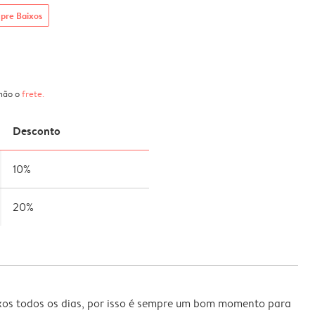
pre Baixos
 não o
frete
.
Desconto
10%
20%
xos todos os dias, por isso é sempre um bom momento para