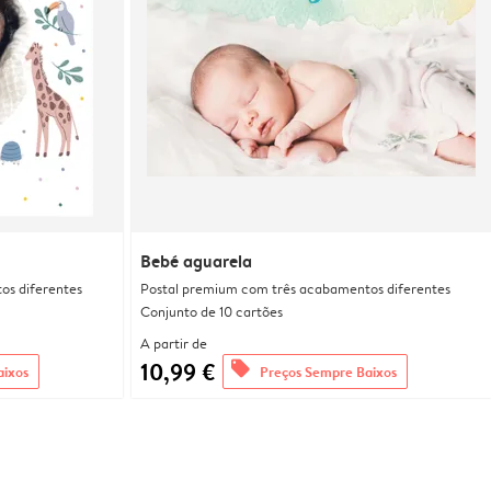
Bebé aguarela
os diferentes
Postal premium com três acabamentos diferentes
Conjunto de 10 cartões
A partir de
10,99 €
offers
aixos
Preços Sempre Baixos