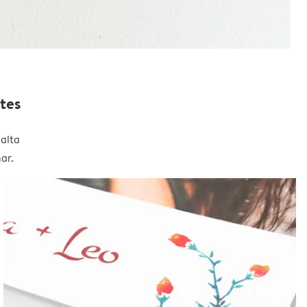
tes
alta
ar.