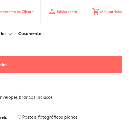
profile
shopping_cart
ndimento ao Cliente
Minha conta
Meu carrinho
ios
Casamento
slim_arrow_down
pias
l
nvelopes brancos inclusos
veis
Postais fotográficos planos