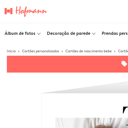
Álbum de fotos
Decoração de parede
Prendas pers
slim_arrow_down
slim_arrow_down
Início
Cartões personalizados
Cartões de nascimento bebe
Cartõ
offers