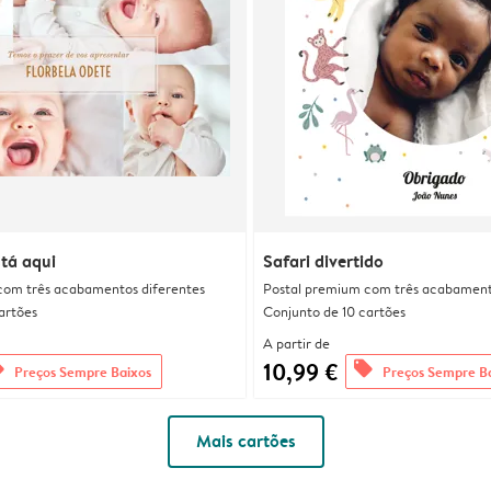
tá aqui
Safari divertido
com três acabamentos diferentes
Postal premium com três acabament
artões
Conjunto de 10 cartões
A partir de
10,99 €
rs
offers
Preços Sempre Baixos
Preços Sempre B
Mais cartões