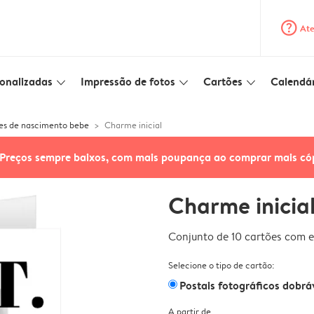
question_mark_circle
Ate
onalizadas
Impressão de fotos
Cartões
Calendár
slim_arrow_down
slim_arrow_down
slim_arrow_down
es de nascimento bebe
Charme inicial
Preços sempre baixos, com mais poupança ao comprar mais có
Charme inicia
Conjunto de 10 cartões com e
Selecione o tipo de cartão:
Postais fotográficos dobrá
A partir de