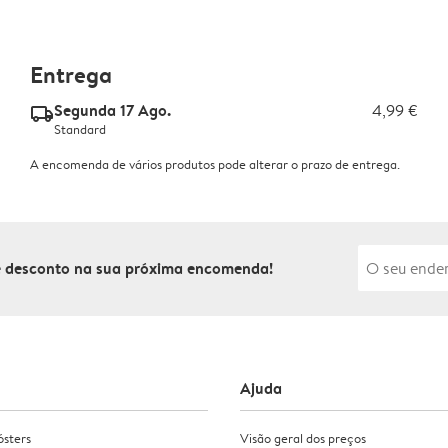
Entrega
Segunda 17 Ago.
4,99 €
delivery_standard_v2
Standard
A encomenda de vários produtos pode alterar o prazo de entrega.
de desconto na sua próxima encomenda!
Ajuda
ósters
Visão geral dos preços