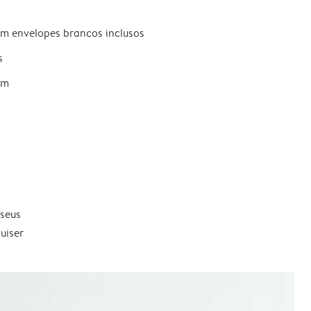
om envelopes brancos inclusos
s
um
 seus
uiser