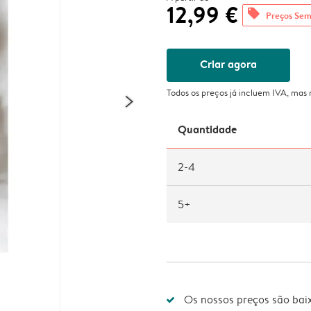
12,99 €
offers
Preços Sem
Criar agora
Todos os preços já incluem IVA, mas
Quantidade
2-4
5+
Os nossos preços são bai