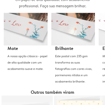
profissional. Faça sua mensagem brilhar.
Mate
Brilhante
E
A nossa opção clássica - papel
Este postal com 235 gsm
M
de alta qualidade com um
transforma as suas
c
acabamento suave e mate.
fotografias com cores vivas,
r
pormenores nítidos e um
u
acabamento brilhante.
i
Outros também viram