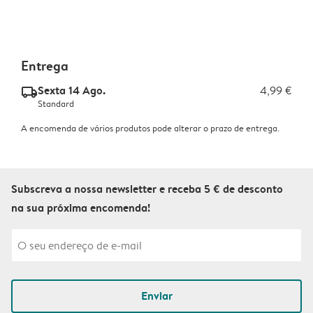
Entrega
Sexta 14 Ago.
4,99 €
delivery_standard_v2
Standard
A encomenda de vários produtos pode alterar o prazo de entrega.
Subscreva a nossa newsletter e receba 5 € de desconto
na sua próxima encomenda!
Enviar