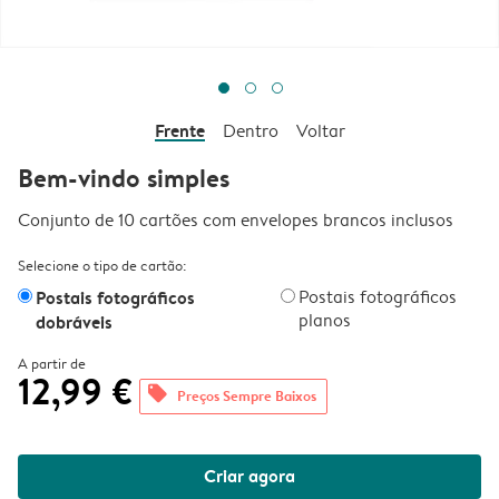
Frente
Dentro
Voltar
Bem-vindo simples
Conjunto de 10 cartões com envelopes brancos inclusos
Selecione o tipo de cartão:
Postais fotográficos
Postais fotográficos
planos
dobráveis
A partir de
12,99 €
offers
Preços Sempre Baixos
Criar agora