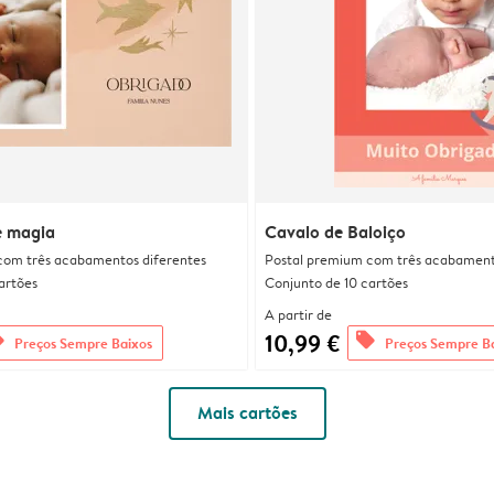
 e magia
Cavalo de Baloiço
com três acabamentos diferentes
Postal premium com três acabament
artões
Conjunto de 10 cartões
A partir de
10,99 €
rs
offers
Preços Sempre Baixos
Preços Sempre B
Mais cartões