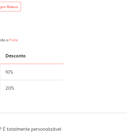
pre Baixos
 não o
frete
.
Desconto
10%
20%
 É totalmente personalizável