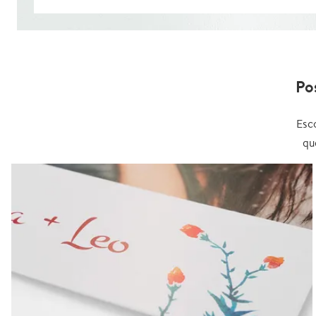
Po
Esc
qu