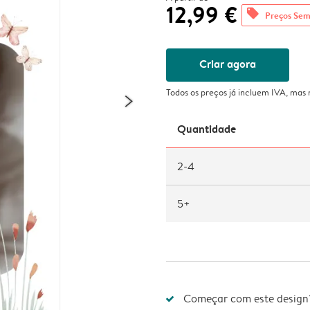
12,99 €
offers
Preços Sem
Criar agora
Todos os preços já incluem IVA, mas
Quantidade
2-4
5+
Começar com este design?