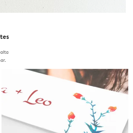
tes
alta
ar.