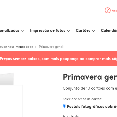
question_mark_circle
Ate
onalizadas
Impressão de fotos
Cartões
Calendár
slim_arrow_down
slim_arrow_down
slim_arrow_down
es de nascimento bebe
Primavera gentil
Preços sempre baixos, com mais poupança ao comprar mais có
Primavera gen
Conjunto de 10 cartões com e
Selecione o tipo de cartão:
Postais fotográficos dobrá
A partir de