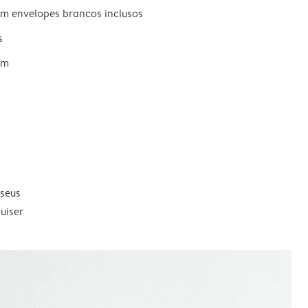
om envelopes brancos inclusos
s
um
 seus
uiser