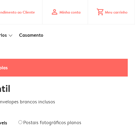
profile
shopping_cart
ndimento ao Cliente
Minha conta
Meu carrinho
ios
Casamento
slim_arrow_down
pias
til
nvelopes brancos inclusos
veis
Postais fotográficos planos