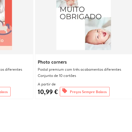
Photo corners
os diferentes
Postal premium com três acabamentos diferentes
Conjunto de 10 cartões
A partir de
10,99 €
offers
aixos
Preços Sempre Baixos