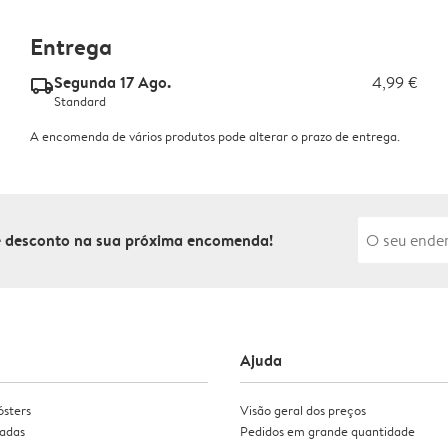
Entrega
Segunda 17 Ago.
4,99 €
delivery_standard_v2
Standard
A encomenda de vários produtos pode alterar o prazo de entrega.
de desconto na sua próxima encomenda!
Ajuda
ósters
Visão geral dos preços
zadas
Pedidos em grande quantidade