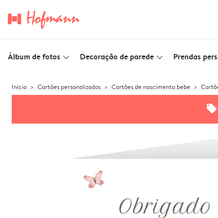
Álbum de fotos
Decoração de parede
Prendas pers
slim_arrow_down
slim_arrow_down
Início
Cartões personalizados
Cartões de nascimento bebe
Cartõ
offers