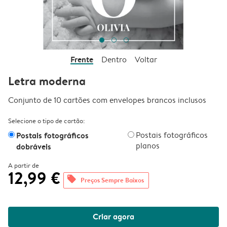
Frente
Dentro
Voltar
Letra moderna
Conjunto de 10 cartões com envelopes brancos inclusos
Selecione o tipo de cartão:
Postais fotográficos
Postais fotográficos
planos
dobráveis
A partir de
12,99 €
offers
Preços Sempre Baixos
Criar agora