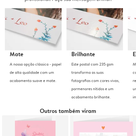
Mate
Brilhante
E
A nossa opção clássica - papel
Este postal com 235 gsm
M
de alta qualidade com um
transforma as suas
c
acabamento suave e mate.
fotografias com cores vivas,
r
pormenores nítidos e um
u
acabamento brilhante.
i
Outros também viram