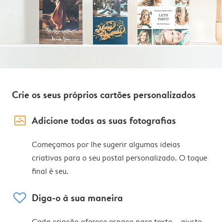
Crie os seus próprios cartões personalizados
image_placeholder
Adicione todas as suas fotografias
Começamos por lhe sugerir algumas ideias
criativas para o seu postal personalizado. O toque
final é seu.
heart
Diga-o à sua maneira
Cada criação oferece espaço para texto – ajuste,