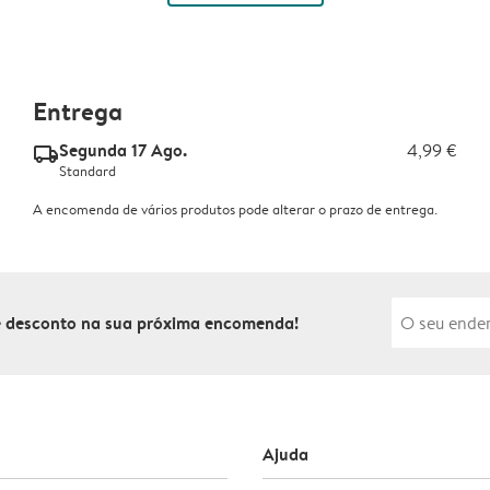
Entrega
Segunda 17 Ago.
4,99 €
delivery_standard_v2
Standard
A encomenda de vários produtos pode alterar o prazo de entrega.
de desconto na sua próxima encomenda!
Ajuda