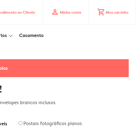
profile
shopping_cart
ndimento ao Cliente
Minha conta
Meu carrinho
ios
Casamento
slim_arrow_down
pias
!
nvelopes brancos inclusos
veis
Postais fotográficos planos