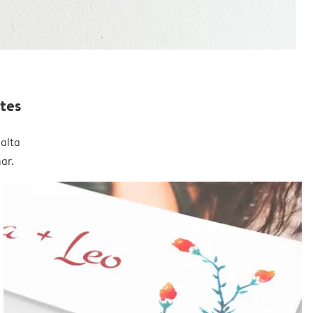
tes
alta
ar.