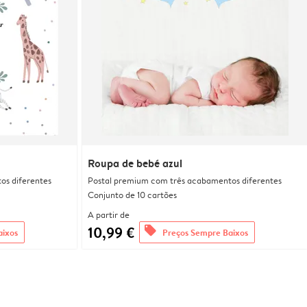
Roupa de bebé azul
os diferentes
Postal premium com três acabamentos diferentes
Conjunto de 10 cartões
A partir de
10,99 €
offers
aixos
Preços Sempre Baixos