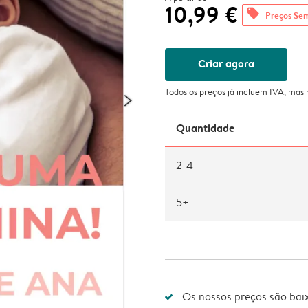
10,99 €
offers
Preços Se
Criar agora
Todos os preços já incluem IVA, mas
Quantidade
2-4
5+
Os nossos preços são bai