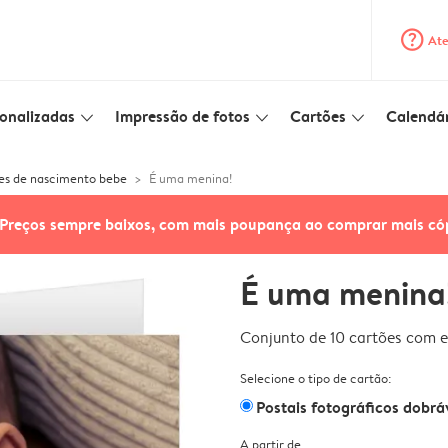
question_mark_circle
Ate
onalizadas
Impressão de fotos
Cartões
Calendár
slim_arrow_down
slim_arrow_down
slim_arrow_down
es de nascimento bebe
É uma menina!
Preços sempre baixos, com mais poupança ao comprar mais có
É uma menina
Conjunto de 10 cartões com e
Selecione o tipo de cartão:
Postais fotográficos dobrá
A partir de