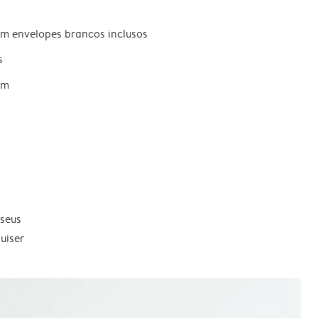
om envelopes brancos inclusos
s
um
 seus
uiser