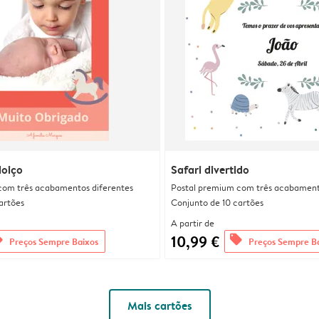
loiço
Safari divertido
com três acabamentos diferentes
Postal premium com três acabament
artões
Conjunto de 10 cartões
A partir de
10,99 €
rs
offers
Preços Sempre Baixos
Preços Sempre B
Mais cartões