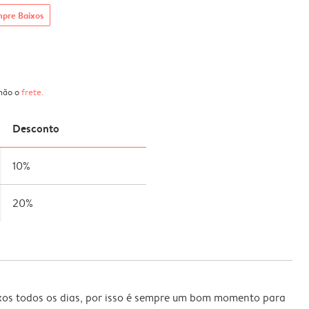
mpre Baixos
 não o
frete
.
Desconto
10%
20%
xos todos os dias, por isso é sempre um bom momento para