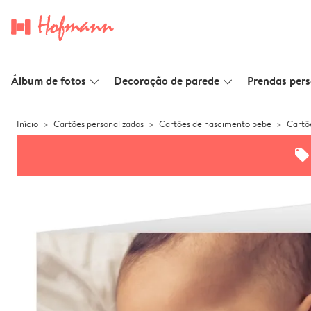
Álbum de fotos
Decoração de parede
Prendas pers
slim_arrow_down
slim_arrow_down
Início
Cartões personalizados
Cartões de nascimento bebe
Cartõ
offers