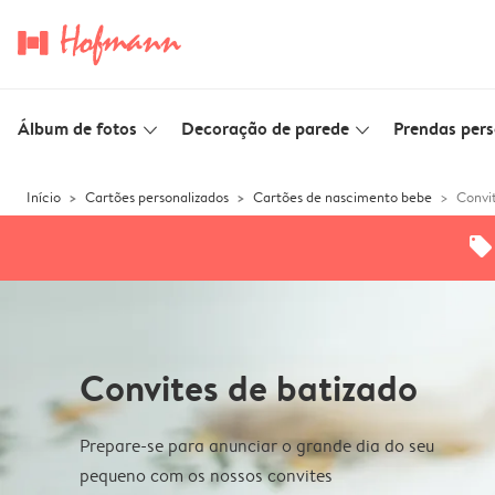
Álbum de fotos
Decoração de parede
Prendas pers
slim_arrow_down
slim_arrow_down
Início
Cartões personalizados
Cartões de nascimento bebe
Convi
offers
Convites de batizado
Prepare-se para anunciar o grande dia do seu
pequeno com os nossos convites