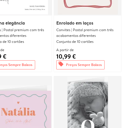
na elegância
Enrolado em laços
s | Postal premium com três
Convites | Postal premium com três
ntos diferentes
acabamentos diferentes
o de 10 cartões
Conjunto de 10 cartões
 de
A partir de
9 €
10,99 €
offers
reços Sempre Baixos
Preços Sempre Baixos