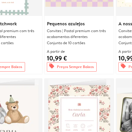
atchwork
Pequenos azulejos
A noss
tal premium com três
Convites | Postal premium com três
Convite
iferentes
acabamentos diferentes
acabame
 cartões
Conjunto de 10 cartões
Conjunt
A partir de
A partir
10,99 €
10,9
offers
offers
empre Baixos
Preços Sempre Baixos
P