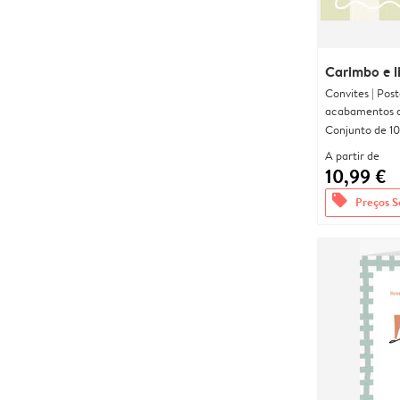
Carimbo e li
Convites | Pos
acabamentos d
Conjunto de 10
A partir de
10,99 €
offers
Preços S