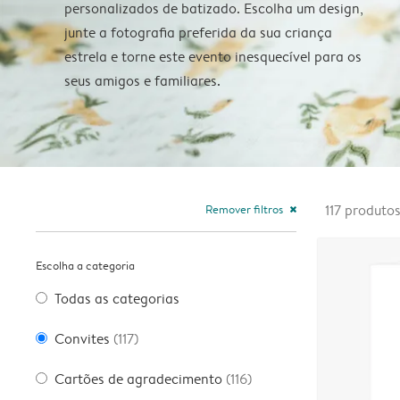
personalizados de batizado. Escolha um design,
junte a fotografia preferida da sua criança
estrela e torne este evento inesquecível para os
seus amigos e familiares.
Remover filtros
117
produto
close
Escolha a categoria
Todas as categorias
Convites
(117)
Cartões de agradecimento
(116)