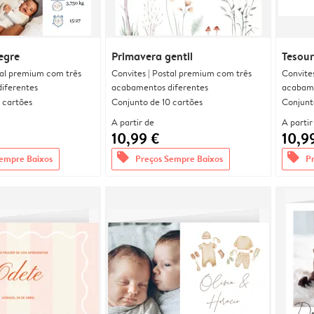
egre
Primavera gentil
Tesour
tal premium com três
Convites | Postal premium com três
Convite
iferentes
acabamentos diferentes
acabame
 cartões
Conjunto de 10 cartões
Conjunt
A partir de
A partir
10,99 €
10,9
offers
offers
empre Baixos
Preços Sempre Baixos
P