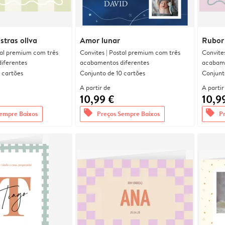
stras oliva
Amor lunar
Rubor 
tal premium com três
Convites | Postal premium com três
Convite
iferentes
acabamentos diferentes
acabame
 cartões
Conjunto de 10 cartões
Conjunt
A partir de
A partir
10,99 €
10,9
offers
offers
empre Baixos
Preços Sempre Baixos
P