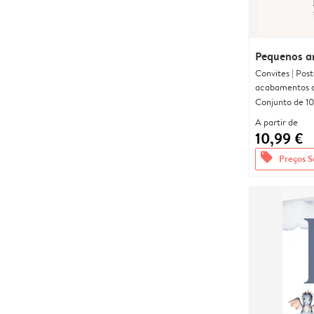
Pequenos a
Convites | Pos
acabamentos d
Conjunto de 10
A partir de
10,99 €
offers
Preços S