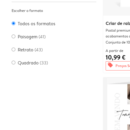
Escolher o formato
Criar de rai
Todos os formatos
Postal premiu
acabamentos d
Paisagem
(41)
Conjunto de 10
Retrato
(43)
A partir de
10,99 €
Quadrado
(33)
offers
Preços S