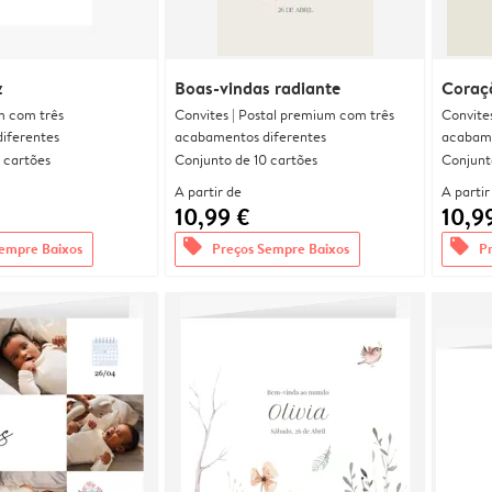
z
Boas-vindas radiante
Coraç
m com três
Convites | Postal premium com três
Convite
iferentes
acabamentos diferentes
acabame
 cartões
Conjunto de 10 cartões
Conjunt
A partir de
A partir
10,99 €
10,9
offers
offers
empre Baixos
Preços Sempre Baixos
P