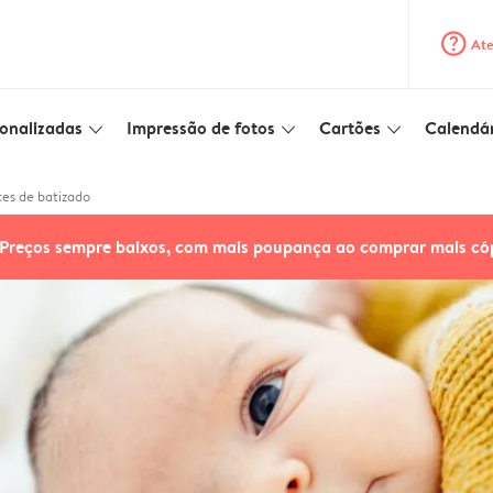
question_mark_circle
Ate
onalizadas
Impressão de fotos
Cartões
Calendár
slim_arrow_down
slim_arrow_down
slim_arrow_down
tes de batizado
Preços sempre baixos, com mais poupança ao comprar mais có