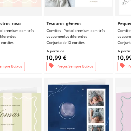
istras rosa
Tesouros gémeos
Peque
tal premium com três
Convites | Postal premium com três
Convite
iferentes
acabamentos diferentes
acabame
 cartões
Conjunto de 10 cartões
Conjunt
A partir de
A partir
10,99 €
10,9
offers
offers
empre Baixos
Preços Sempre Baixos
P