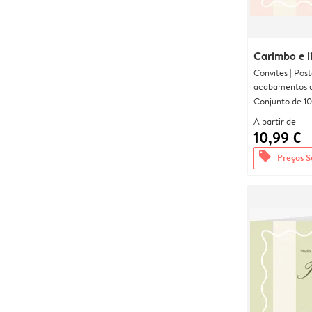
Carimbo e l
Convites | Pos
acabamentos d
Conjunto de 10
A partir de
10,99 €
offers
Preços S