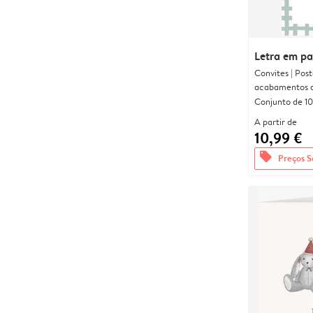
Letra em p
Convites | Pos
acabamentos d
Conjunto de 10
A partir de
10,99 €
offers
Preços S