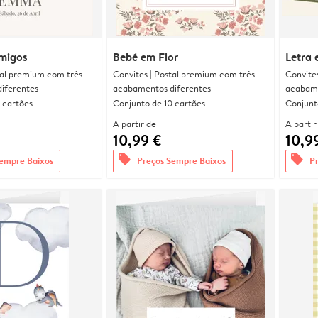
migos
Bebé em Flor
Letra 
tal premium com três
Convites | Postal premium com três
Convite
iferentes
acabamentos diferentes
acabame
 cartões
Conjunto de 10 cartões
Conjunt
A partir de
A partir
10,99 €
10,9
offers
offers
empre Baixos
Preços Sempre Baixos
P