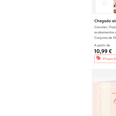
Chegada al
Convites | Pos
acabamentos d
Conjunto de 10
A partir de
10,99 €
offers
Preços S