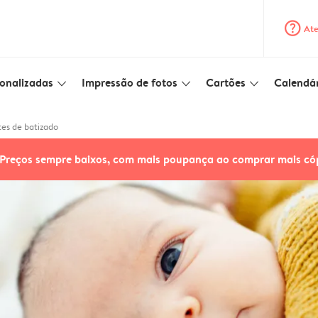
question_mark_circle
Ate
onalizadas
Impressão de fotos
Cartões
Calendár
slim_arrow_down
slim_arrow_down
slim_arrow_down
tes de batizado
Preços sempre baixos, com mais poupança ao comprar mais có