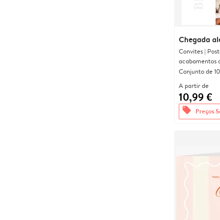
Chegada al
Convites | Pos
acabamentos d
Conjunto de 10
A partir de
10,99 €
offers
Preços S