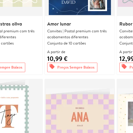
stras oliva
Amor lunar
Rubor 
tal premium com três
Convites | Postal premium com três
Convite
iferentes
acabamentos diferentes
acabame
 cartões
Conjunto de 10 cartões
Conjunt
A partir de
A partir
10,99 €
12,9
offers
offers
empre Baixos
Preços Sempre Baixos
P