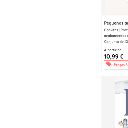
Pequenos a
Convites | Pos
acabamentos d
Conjunto de 10
A partir de
10,99 €
offers
Preços S