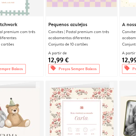
atchwork
Pequenos azulejos
A noss
tal premium com três
Convites | Postal premium com três
Convite
iferentes
acabamentos diferentes
acabame
 cartões
Conjunto de 10 cartões
Conjunt
A partir de
A partir
12,99 €
12,9
offers
offers
empre Baixos
Preços Sempre Baixos
P