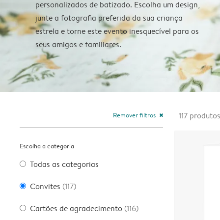
personalizados de batizado. Escolha um design,
junte a fotografia preferida da sua criança
estrela e torne este evento inesquecível para os
seus amigos e familiares.
Remover filtros
117
produto
close
Escolha a categoria
Todas as categorias
Convites
(117)
Cartões de agradecimento
(116)