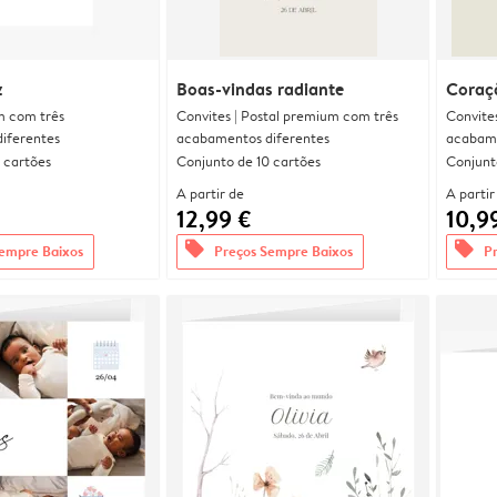
z
Boas-vindas radiante
Coraç
m com três
Convites | Postal premium com três
Convite
iferentes
acabamentos diferentes
acabame
 cartões
Conjunto de 10 cartões
Conjunt
A partir de
A partir
12,99 €
10,9
offers
offers
empre Baixos
Preços Sempre Baixos
P