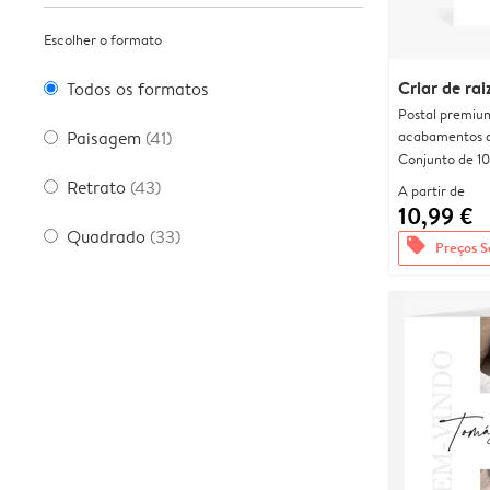
Escolher o formato
Criar de rai
Todos os formatos
Postal premiu
acabamentos d
Paisagem
(41)
Conjunto de 10
Retrato
(43)
A partir de
10,99 €
Quadrado
(33)
offers
Preços S