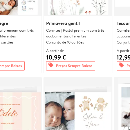
egre
Primavera gentil
Tesour
tal premium com três
Convites | Postal premium com três
Convite
iferentes
acabamentos diferentes
acabame
 cartões
Conjunto de 10 cartões
Conjunt
A partir de
A partir
10,99 €
12,9
offers
offers
empre Baixos
Preços Sempre Baixos
P