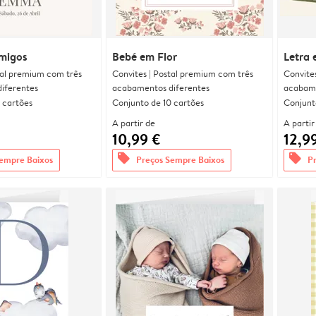
migos
Bebé em Flor
Letra 
tal premium com três
Convites | Postal premium com três
Convite
iferentes
acabamentos diferentes
acabame
 cartões
Conjunto de 10 cartões
Conjunt
A partir de
A partir
10,99 €
12,9
offers
offers
empre Baixos
Preços Sempre Baixos
P