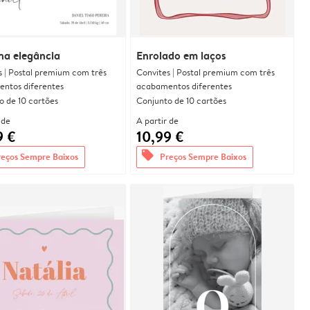
na elegância
Enrolado em laços
s | Postal premium com três
Convites | Postal premium com três
ntos diferentes
acabamentos diferentes
o de 10 cartões
Conjunto de 10 cartões
 de
A partir de
9 €
10,99 €
offers
reços Sempre Baixos
Preços Sempre Baixos