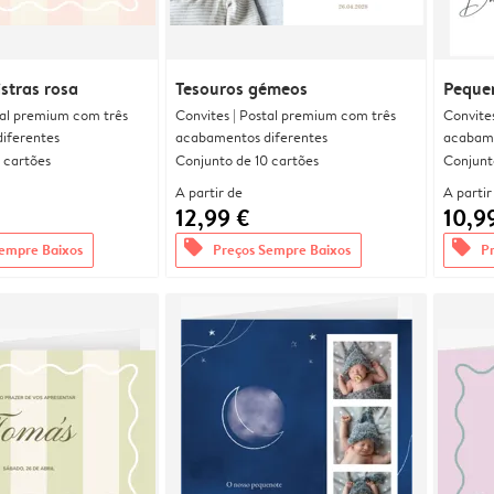
istras rosa
Tesouros gémeos
Peque
tal premium com três
Convites | Postal premium com três
Convite
iferentes
acabamentos diferentes
acabame
 cartões
Conjunto de 10 cartões
Conjunt
A partir de
A partir
12,99 €
10,9
offers
offers
empre Baixos
Preços Sempre Baixos
P