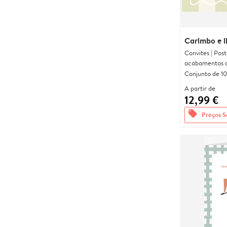
Carimbo e li
Convites | Pos
acabamentos d
Conjunto de 10
A partir de
12,99 €
offers
Preços S