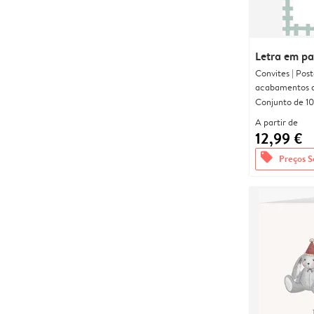
Letra em p
Convites | Pos
acabamentos d
Conjunto de 10
A partir de
12,99 €
offers
Preços S