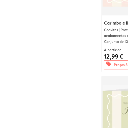
Carimbo e l
Convites | Pos
acabamentos d
Conjunto de 10
A partir de
12,99 €
offers
Preços S