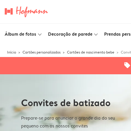
Álbum de fotos
Decoração de parede
Prendas pers
slim_arrow_down
slim_arrow_down
Início
Cartões personalizados
Cartões de nascimento bebe
Convi
offers
Convites de batizado
Prepare-se para anunciar o grande dia do seu
pequeno com os nossos convites