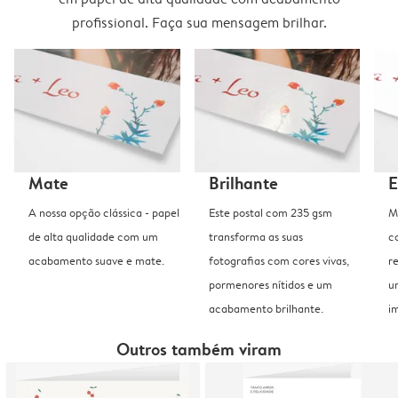
profissional. Faça sua mensagem brilhar.
Mate
Brilhante
E
A nossa opção clássica - papel
Este postal com 235 gsm
M
de alta qualidade com um
transforma as suas
c
acabamento suave e mate.
fotografias com cores vivas,
r
pormenores nítidos e um
u
acabamento brilhante.
i
Outros também viram