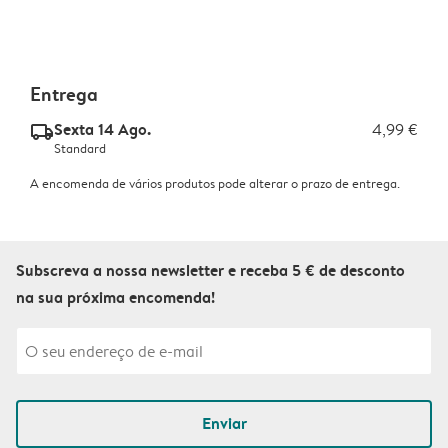
Entrega
Sexta 14 Ago.
4,99 €
delivery_standard_v2
Standard
A encomenda de vários produtos pode alterar o prazo de entrega.
Subscreva a nossa newsletter e receba 5 € de desconto
na sua próxima encomenda!
Enviar