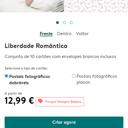
Frente
Dentro
Voltar
Liberdade Romântica
Conjunto de 10 cartões com envelopes brancos inclusos
Selecione o tipo de cartão:
Postais fotográficos
Postais fotográficos
planos
dobráveis
A partir de
12,99 €
offers
Preços Sempre Baixos
Criar agora