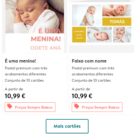
É uma menina!
Faixa com nome
Postal premium com três
Postal premium com três
acabamentos diferentes
acabamentos diferentes
Conjunto de 10 cartões
Conjunto de 10 cartões
A partir de
A partir de
10,99 €
10,99 €
offers
offers
Preços Sempre Baixos
Preços Sempre Baixos
Mais cartões