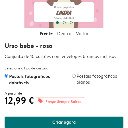
Frente
Dentro
Voltar
Urso bebé - rosa
Conjunto de 10 cartões com envelopes brancos inclusos
Selecione o tipo de cartão:
Postais fotográficos
Postais fotográficos
planos
dobráveis
A partir de
12,99 €
offers
Preços Sempre Baixos
Criar agora