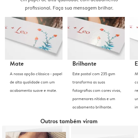
profissional. Faça sua mensagem brilhar.
Mate
Brilhante
E
A nossa opção clássica - papel
Este postal com 235 gsm
M
de alta qualidade com um
transforma as suas
c
acabamento suave e mate.
fotografias com cores vivas,
r
pormenores nítidos e um
u
acabamento brilhante.
i
Outros também viram