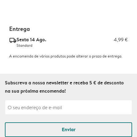
Entrega
Sexta 14 Ago.
4,99 €
delivery_standard_v2
Standard
A encomenda de vários produtos pode alterar o prazo de entrega.
Subscreva a nossa newsletter e receba 5 € de desconto
na sua próxima encomenda!
Enviar