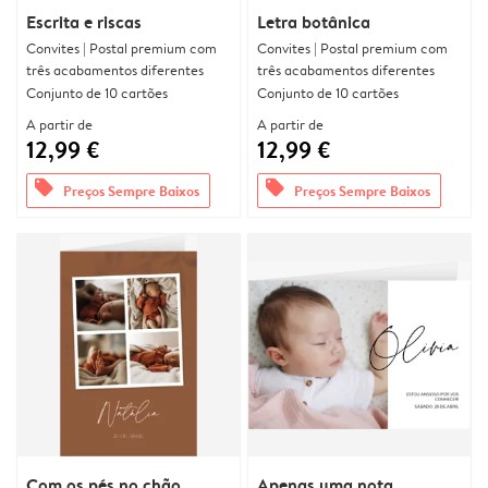
Escrita e riscas
Letra botânica
Convites | Postal premium com
Convites | Postal premium com
três acabamentos diferentes
três acabamentos diferentes
Conjunto de 10 cartões
Conjunto de 10 cartões
A partir de
A partir de
12,99 €
12,99 €
offers
offers
Preços Sempre Baixos
Preços Sempre Baixos
Com os pés no chão
Apenas uma nota