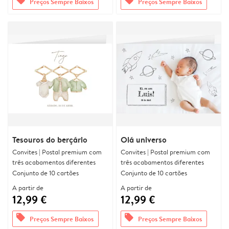
offers
offers
Preços Sempre Baixos
Preços Sempre Baixos
Tesouros do berçário
Olá universo
Convites | Postal premium com
Convites | Postal premium com
três acabamentos diferentes
três acabamentos diferentes
Conjunto de 10 cartões
Conjunto de 10 cartões
A partir de
A partir de
12,99 €
12,99 €
offers
offers
Preços Sempre Baixos
Preços Sempre Baixos