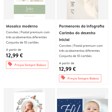
Mosaico moderno
Pormenores da infografia
Convites | Postal premium com
Carimbo do desenho
três acabamentos diferentes
inicial
Conjunto de 10 cartões
Convites | Postal premium com
A partir de
três acabamentos diferentes
12,99 €
Conjunto de 10 cartões
A partir de
offers
Preços Sempre Baixos
12,99 €
offers
Preços Sempre Baixos