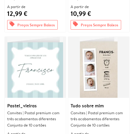
A partir de
A partir de
12,99 €
10,99 €
offers
offers
Preços Sempre Baixos
Preços Sempre Baixos
Pastel_vieiras
Tudo sobre mim
Convites | Postal premium com
Convites | Postal premium com
três acabamentos diferentes
três acabamentos diferentes
Conjunto de 10 cartões
Conjunto de 10 cartões
A partir de
A partir de