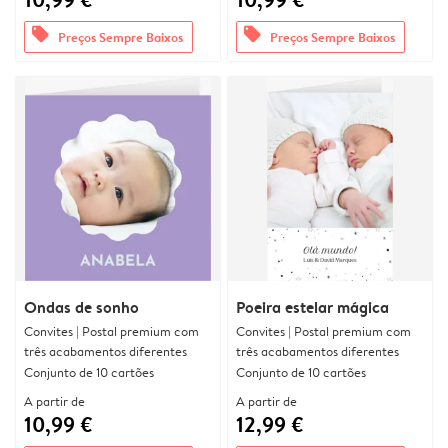
offers
offers
Preços Sempre Baixos
Preços Sempre Baixos
Ondas de sonho
Poeira estelar mágica
Convites | Postal premium com
Convites | Postal premium com
três acabamentos diferentes
três acabamentos diferentes
Conjunto de 10 cartões
Conjunto de 10 cartões
A partir de
A partir de
10,99 €
12,99 €