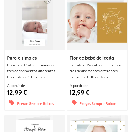
Puro e simples
Flor de bebê delicada
Convites | Postal premium com
Convites | Postal premium com
três acabamentos diferentes
três acabamentos diferentes
Conjunto de 10 cartões
Conjunto de 10 cartões
A partir de
A partir de
12,99 €
12,99 €
offers
offers
Preços Sempre Baixos
Preços Sempre Baixos