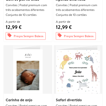
Convites | Postal premium com
Convites | Postal premium com
três acabamentos diferentes
três acabamentos diferentes
Conjunto de 10 cartões
Conjunto de 10 cartões
A partir de
A partir de
12,99 €
12,99 €
offers
offers
Preços Sempre Baixos
Preços Sempre Baixos
Carinha de anjo
Safari divertido
Convites | Postal premium com
Convites | Postal premium com