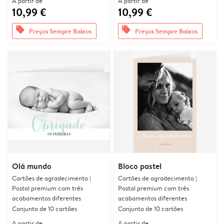
A partir de
A partir de
10,99 €
10,99 €
offers
offers
Preços Sempre Baixos
Preços Sempre Baixos
Olá mundo
Bloco pastel
Cartões de agradecimento |
Cartões de agradecimento |
Postal premium com três
Postal premium com três
acabamentos diferentes
acabamentos diferentes
Conjunto de 10 cartões
Conjunto de 10 cartões
A partir de
A partir de