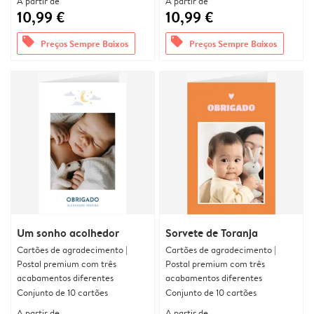
A partir de
A partir de
10,99 €
10,99 €
offers
offers
Preços Sempre Baixos
Preços Sempre Baixos
Um sonho acolhedor
Sorvete de Toranja
Cartões de agradecimento |
Cartões de agradecimento |
Postal premium com três
Postal premium com três
acabamentos diferentes
acabamentos diferentes
Conjunto de 10 cartões
Conjunto de 10 cartões
A partir de
A partir de