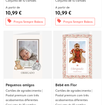
Conjunto de 10 cartões
Conjunto de 10 cartões
A partir de
A partir de
10,99 €
10,99 €
offers
offers
Preços Sempre Baixos
Preços Sempre Baixos
Pequenos amigos
Bebé em Flor
Cartões de agradecimento |
Cartões de agradecimento |
Postal premium com três
Postal premium com três
acabamentos diferentes
acabamentos diferentes
Conjunto de 10 cartões
Conjunto de 10 cartões