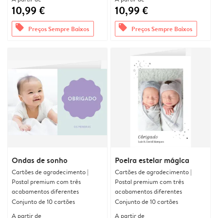
10,99 €
10,99 €
offers
offers
Preços Sempre Baixos
Preços Sempre Baixos
Ondas de sonho
Poeira estelar mágica
Cartões de agradecimento |
Cartões de agradecimento |
Postal premium com três
Postal premium com três
acabamentos diferentes
acabamentos diferentes
Conjunto de 10 cartões
Conjunto de 10 cartões
A partir de
A partir de