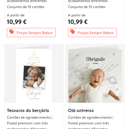
acabamentos diferentes
acabamentos diferentes
Conjunto de 10 cartões
Conjunto de 10 cartões
A partir de
A partir de
10,99 €
10,99 €
offers
offers
Preços Sempre Baixos
Preços Sempre Baixos
Tesouros do berçário
Olá universo
Cartões de agradecimento |
Cartões de agradecimento |
Postal premium com três
Postal premium com três
acabamentos diferentes
acabamentos diferentes