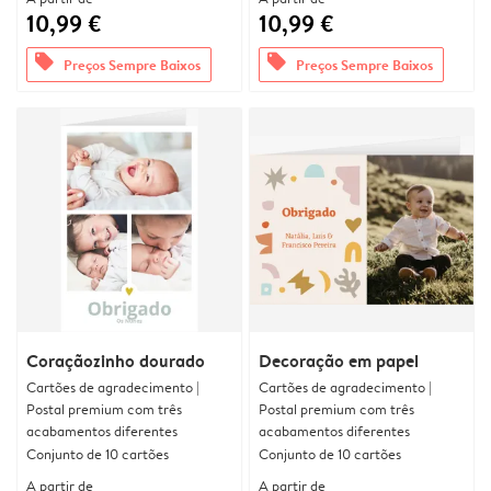
10,99 €
10,99 €
offers
offers
Preços Sempre Baixos
Preços Sempre Baixos
Coraçãozinho dourado
Decoração em papel
Cartões de agradecimento |
Cartões de agradecimento |
Postal premium com três
Postal premium com três
acabamentos diferentes
acabamentos diferentes
Conjunto de 10 cartões
Conjunto de 10 cartões
A partir de
A partir de