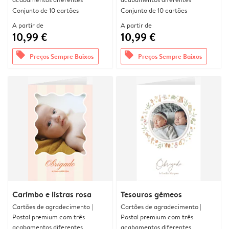
Conjunto de 10 cartões
Conjunto de 10 cartões
A partir de
A partir de
10,99 €
10,99 €
offers
offers
Preços Sempre Baixos
Preços Sempre Baixos
Carimbo e listras rosa
Tesouros gémeos
Cartões de agradecimento |
Cartões de agradecimento |
Postal premium com três
Postal premium com três
acabamentos diferentes
acabamentos diferentes