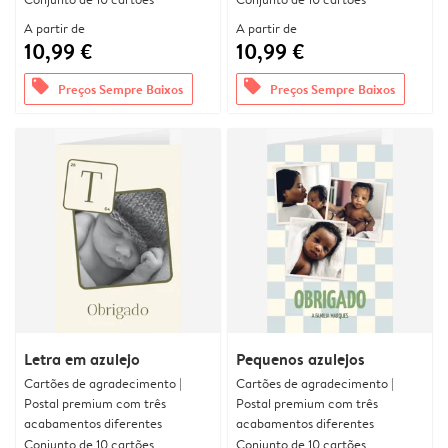
A partir de
A partir de
10,99 €
10,99 €
offers
offers
Preços Sempre Baixos
Preços Sempre Baixos
Letra em azulejo
Pequenos azulejos
Cartões de agradecimento |
Cartões de agradecimento |
Postal premium com três
Postal premium com três
acabamentos diferentes
acabamentos diferentes
Conjunto de 10 cartões
Conjunto de 10 cartões