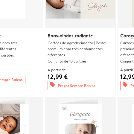
z
Boas-vindas radiante
Coraç
m com três
Cartões de agradecimento | Postal
Cartões
iferentes
premium com três acabamentos
premium
diferentes
diferen
 cartões
Conjunto de 10 cartões
Conjunt
A partir de
A partir
12,99 €
12,9
empre Baixos
offers
offers
Preços Sempre Baixos
P