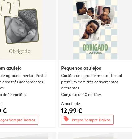
em azulejo
Pequenos azulejos
 de agradecimento | Postal
Cartões de agradecimento | Postal
 com três acabamentos
premium com três acabamentos
tes
diferentes
o de 10 cartões
Conjunto de 10 cartões
 de
A partir de
9 €
12,99 €
offers
reços Sempre Baixos
Preços Sempre Baixos