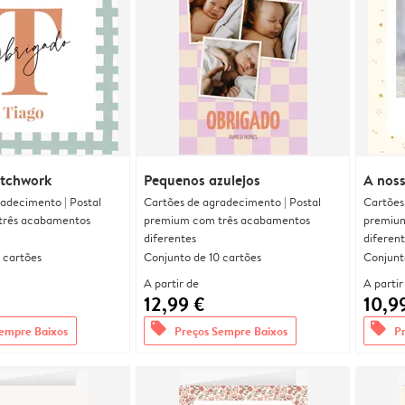
atchwork
Pequenos azulejos
A noss
adecimento | Postal
Cartões de agradecimento | Postal
Cartões
três acabamentos
premium com três acabamentos
premium
diferentes
diferen
 cartões
Conjunto de 10 cartões
Conjunt
A partir de
A partir
12,99 €
10,9
offers
offers
empre Baixos
Preços Sempre Baixos
P