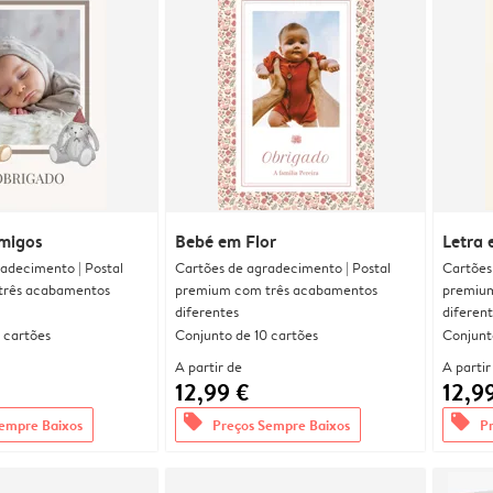
migos
Bebé em Flor
Letra 
adecimento | Postal
Cartões de agradecimento | Postal
Cartões
três acabamentos
premium com três acabamentos
premium
diferentes
diferen
 cartões
Conjunto de 10 cartões
Conjunt
A partir de
A partir
12,99 €
12,9
offers
offers
empre Baixos
Preços Sempre Baixos
P