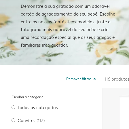
Demonstre a sua gratidão com um adorável
cartão de agradecimento do seu bebé. Escolha
entre os nossos fantásticos modelos, junte a
fotografia mais adorável do seu bebé e crie
uma recordação especial que os seus amigos e
familiares irão guardar.
Remover filtros
116
produto
close
Escolha a categoria
Todas as categorias
Convites
(117)