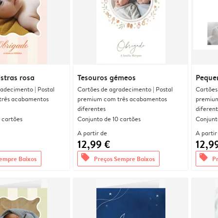
istras rosa
Tesouros gémeos
Peque
adecimento | Postal
Cartões de agradecimento | Postal
Cartões
três acabamentos
premium com três acabamentos
premium
diferentes
diferen
 cartões
Conjunto de 10 cartões
Conjunt
A partir de
A partir
12,99 €
12,9
offers
offers
empre Baixos
Preços Sempre Baixos
P