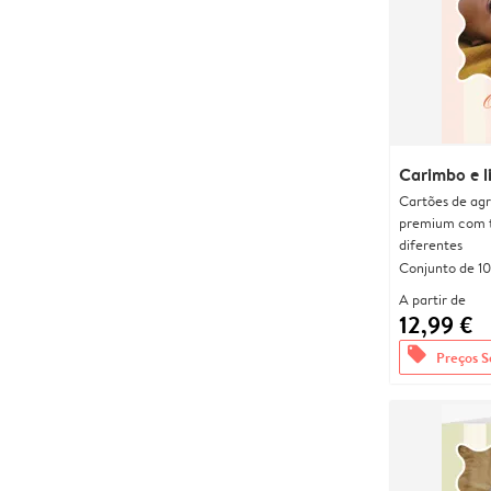
Carimbo e l
Cartões de agr
premium com 
diferentes
Conjunto de 10
A partir de
12,99 €
offers
Preços S