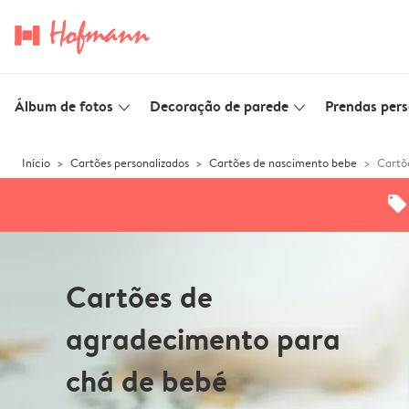
Álbum de fotos
Decoração de parede
Prendas pers
slim_arrow_down
slim_arrow_down
Início
Cartões personalizados
Cartões de nascimento bebe
Cartõ
offers
Cartões de
agradecimento para
chá de bebé