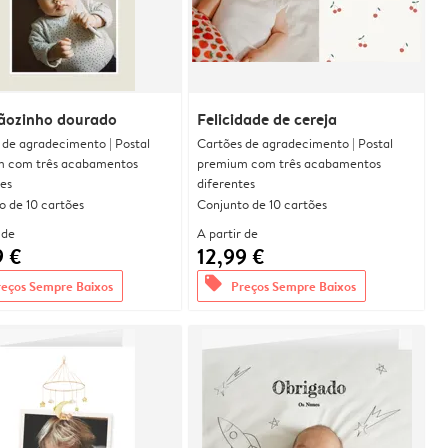
ãozinho dourado
Felicidade de cereja
 de agradecimento | Postal
Cartões de agradecimento | Postal
 com três acabamentos
premium com três acabamentos
tes
diferentes
o de 10 cartões
Conjunto de 10 cartões
 de
A partir de
9 €
12,99 €
offers
reços Sempre Baixos
Preços Sempre Baixos