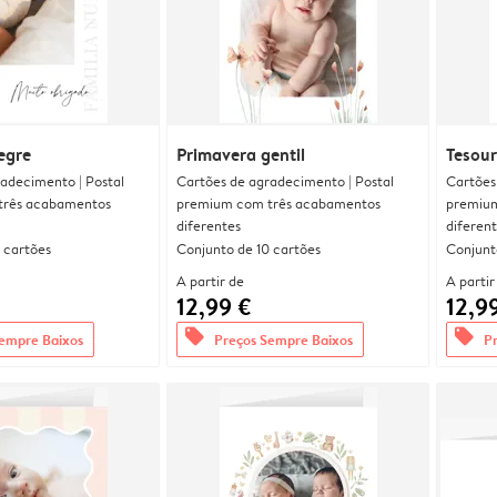
egre
Primavera gentil
Tesour
adecimento | Postal
Cartões de agradecimento | Postal
Cartões
três acabamentos
premium com três acabamentos
premium
diferentes
diferen
 cartões
Conjunto de 10 cartões
Conjunt
A partir de
A partir
12,99 €
12,9
offers
offers
empre Baixos
Preços Sempre Baixos
P