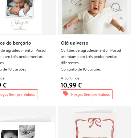
os do berçário
Olá universo
 de agradecimento | Postal
Cartões de agradecimento | Postal
 com três acabamentos
premium com três acabamentos
tes
diferentes
o de 10 cartões
Conjunto de 10 cartões
 de
A partir de
9 €
10,99 €
offers
reços Sempre Baixos
Preços Sempre Baixos