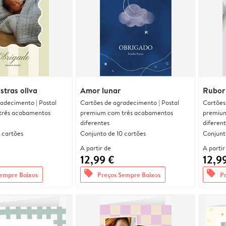
stras oliva
Amor lunar
Rubor 
adecimento | Postal
Cartões de agradecimento | Postal
Cartões
três acabamentos
premium com três acabamentos
premium
diferentes
diferen
 cartões
Conjunto de 10 cartões
Conjunt
A partir de
A partir
12,99 €
12,9
offers
offers
empre Baixos
Preços Sempre Baixos
P