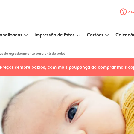
question_mark_circle
Ate
onalizadas
Impressão de fotos
Cartões
Calendár
slim_arrow_down
slim_arrow_down
slim_arrow_down
es de agradecimento para chá de bebé
Preços sempre baixos, com mais poupança ao comprar mais có