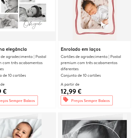
na elegância
Enrolado em laços
 de agradecimento | Postal
Cartões de agradecimento | Postal
 com três acabamentos
premium com três acabamentos
tes
diferentes
o de 10 cartões
Conjunto de 10 cartões
 de
A partir de
9 €
12,99 €
offers
reços Sempre Baixos
Preços Sempre Baixos