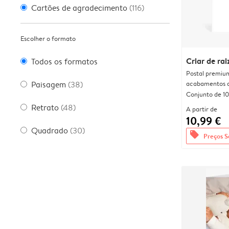
Cartões de agradecimento
(116)
Escolher o formato
Criar de rai
Todos os formatos
Postal premiu
acabamentos d
Paisagem
(38)
Conjunto de 10
Retrato
(48)
A partir de
10,99 €
Quadrado
(30)
offers
Preços S