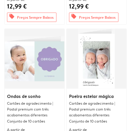
12,99 €
12,99 €
offers
offers
Preços Sempre Baixos
Preços Sempre Baixos
Ondas de sonho
Poeira estelar mágica
Cartões de agradecimento |
Cartões de agradecimento |
Postal premium com três
Postal premium com três
acabamentos diferentes
acabamentos diferentes
Conjunto de 10 cartões
Conjunto de 10 cartões
A partir de
A partir de