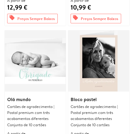
A partir de
A partir de
12,99 €
10,99 €
offers
offers
Preços Sempre Baixos
Preços Sempre Baixos
Olá mundo
Bloco pastel
Cartões de agradecimento |
Cartões de agradecimento |
Postal premium com três
Postal premium com três
acabamentos diferentes
acabamentos diferentes
Conjunto de 10 cartões
Conjunto de 10 cartões
A partir de
A partir de