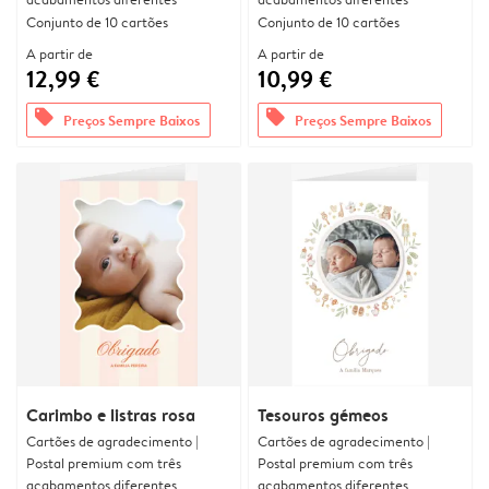
Conjunto de 10 cartões
Conjunto de 10 cartões
A partir de
A partir de
12,99 €
10,99 €
offers
offers
Preços Sempre Baixos
Preços Sempre Baixos
Carimbo e listras rosa
Tesouros gémeos
Cartões de agradecimento |
Cartões de agradecimento |
Postal premium com três
Postal premium com três
acabamentos diferentes
acabamentos diferentes