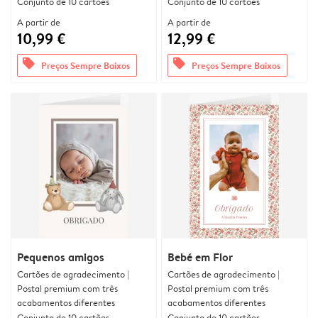
Conjunto de 10 cartões
Conjunto de 10 cartões
A partir de
A partir de
10,99 €
12,99 €
offers
offers
Preços Sempre Baixos
Preços Sempre Baixos
Pequenos amigos
Bebé em Flor
Cartões de agradecimento |
Cartões de agradecimento |
Postal premium com três
Postal premium com três
acabamentos diferentes
acabamentos diferentes
Conjunto de 10 cartões
Conjunto de 10 cartões