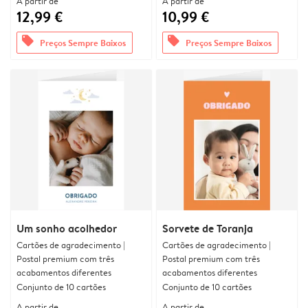
A partir de
A partir de
12,99 €
10,99 €
offers
offers
Preços Sempre Baixos
Preços Sempre Baixos
Um sonho acolhedor
Sorvete de Toranja
Cartões de agradecimento |
Cartões de agradecimento |
Postal premium com três
Postal premium com três
acabamentos diferentes
acabamentos diferentes
Conjunto de 10 cartões
Conjunto de 10 cartões
A partir de
A partir de