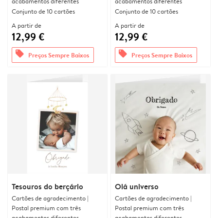
acabamentos diferentes
acabamentos diferentes
Conjunto de 10 cartões
Conjunto de 10 cartões
A partir de
A partir de
12,99 €
12,99 €
offers
offers
Preços Sempre Baixos
Preços Sempre Baixos
Tesouros do berçário
Olá universo
Cartões de agradecimento |
Cartões de agradecimento |
Postal premium com três
Postal premium com três
acabamentos diferentes
acabamentos diferentes