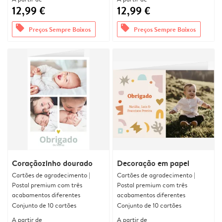
12,99 €
12,99 €
offers
offers
Preços Sempre Baixos
Preços Sempre Baixos
Coraçãozinho dourado
Decoração em papel
Cartões de agradecimento |
Cartões de agradecimento |
Postal premium com três
Postal premium com três
acabamentos diferentes
acabamentos diferentes
Conjunto de 10 cartões
Conjunto de 10 cartões
A partir de
A partir de