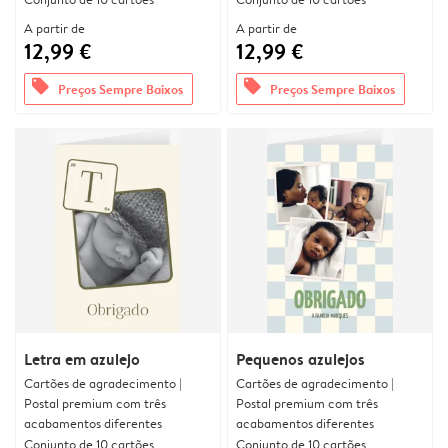
A partir de
A partir de
12,99 €
12,99 €
offers
offers
Preços Sempre Baixos
Preços Sempre Baixos
Letra em azulejo
Pequenos azulejos
Cartões de agradecimento |
Cartões de agradecimento |
Postal premium com três
Postal premium com três
acabamentos diferentes
acabamentos diferentes
Conjunto de 10 cartões
Conjunto de 10 cartões