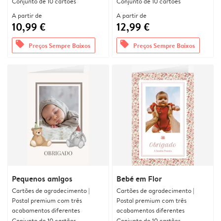
Conjunto de 10 cartões
Conjunto de 10 cartões
A partir de
A partir de
10,99 €
12,99 €
offers
offers
Preços Sempre Baixos
Preços Sempre Baixos
Pequenos amigos
Bebé em Flor
Cartões de agradecimento |
Cartões de agradecimento |
Postal premium com três
Postal premium com três
acabamentos diferentes
acabamentos diferentes
Conjunto de 10 cartões
Conjunto de 10 cartões