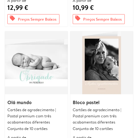
A partir de
A partir de
12,99 €
10,99 €
offers
offers
Preços Sempre Baixos
Preços Sempre Baixos
Olá mundo
Bloco pastel
Cartões de agradecimento |
Cartões de agradecimento |
Postal premium com três
Postal premium com três
acabamentos diferentes
acabamentos diferentes
Conjunto de 10 cartões
Conjunto de 10 cartões
A partir de
A partir de