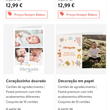
12,99 €
12,99 €
offers
offers
Preços Sempre Baixos
Preços Sempre Baixos
Coraçãozinho dourado
Decoração em papel
Cartões de agradecimento |
Cartões de agradecimento |
Postal premium com três
Postal premium com três
acabamentos diferentes
acabamentos diferentes
Conjunto de 10 cartões
Conjunto de 10 cartões
A partir de
A partir de