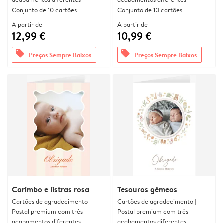
Conjunto de 10 cartões
Conjunto de 10 cartões
A partir de
A partir de
12,99 €
10,99 €
offers
offers
Preços Sempre Baixos
Preços Sempre Baixos
Carimbo e listras rosa
Tesouros gémeos
Cartões de agradecimento |
Cartões de agradecimento |
Postal premium com três
Postal premium com três
acabamentos diferentes
acabamentos diferentes