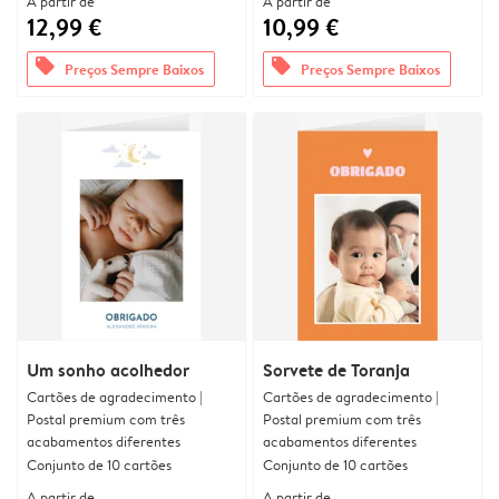
A partir de
A partir de
12,99 €
10,99 €
offers
offers
Preços Sempre Baixos
Preços Sempre Baixos
Um sonho acolhedor
Sorvete de Toranja
Cartões de agradecimento |
Cartões de agradecimento |
Postal premium com três
Postal premium com três
acabamentos diferentes
acabamentos diferentes
Conjunto de 10 cartões
Conjunto de 10 cartões
A partir de
A partir de