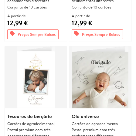
acabamentos diferentes
acabamentos diferentes
Conjunto de 10 cartões
Conjunto de 10 cartões
A partir de
A partir de
12,99 €
12,99 €
offers
offers
Preços Sempre Baixos
Preços Sempre Baixos
Tesouros do berçário
Olá universo
Cartões de agradecimento |
Cartões de agradecimento |
Postal premium com três
Postal premium com três
acabamentos diferentes
acabamentos diferentes