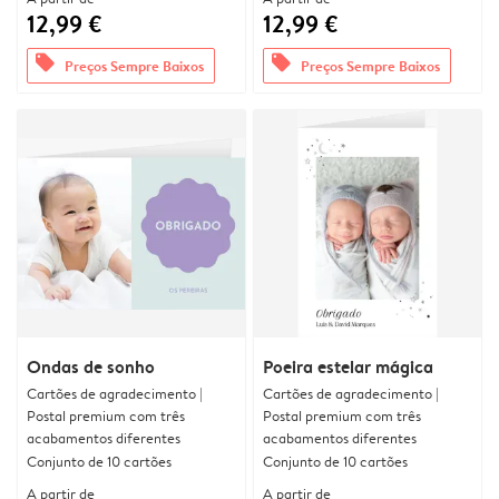
12,99 €
12,99 €
offers
offers
Preços Sempre Baixos
Preços Sempre Baixos
Ondas de sonho
Poeira estelar mágica
Cartões de agradecimento |
Cartões de agradecimento |
Postal premium com três
Postal premium com três
acabamentos diferentes
acabamentos diferentes
Conjunto de 10 cartões
Conjunto de 10 cartões
A partir de
A partir de