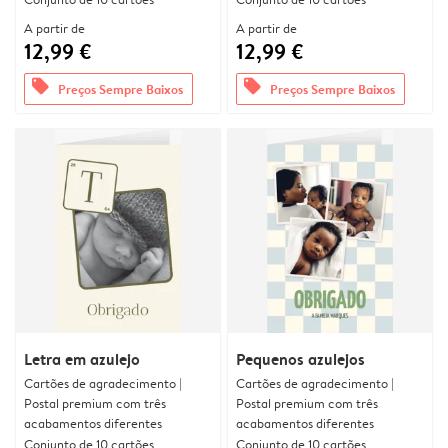
A partir de
A partir de
12,99 €
12,99 €
offers
offers
Preços Sempre Baixos
Preços Sempre Baixos
Letra em azulejo
Pequenos azulejos
Cartões de agradecimento |
Cartões de agradecimento |
Postal premium com três
Postal premium com três
acabamentos diferentes
acabamentos diferentes
Conjunto de 10 cartões
Conjunto de 10 cartões