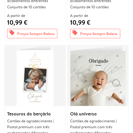
acabamentos diferentes
acabamentos diferentes
Conjunto de 10 cartões
Conjunto de 10 cartões
A partir de
A partir de
10,99 €
10,99 €
offers
offers
Preços Sempre Baixos
Preços Sempre Baixos
Tesouros do berçário
Olá universo
Cartões de agradecimento |
Cartões de agradecimento |
Postal premium com três
Postal premium com três
acabamentos diferentes
acabamentos diferentes