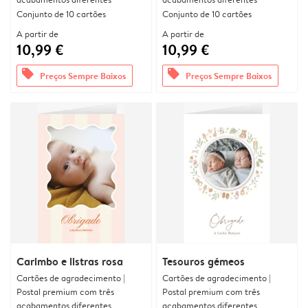
Conjunto de 10 cartões
Conjunto de 10 cartões
A partir de
A partir de
10,99 €
10,99 €
offers
offers
Preços Sempre Baixos
Preços Sempre Baixos
Carimbo e listras rosa
Tesouros gémeos
Cartões de agradecimento |
Cartões de agradecimento |
Postal premium com três
Postal premium com três
acabamentos diferentes
acabamentos diferentes