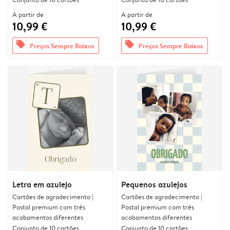
A partir de
A partir de
10,99 €
10,99 €
offers
offers
Preços Sempre Baixos
Preços Sempre Baixos
Letra em azulejo
Pequenos azulejos
Cartões de agradecimento |
Cartões de agradecimento |
Postal premium com três
Postal premium com três
acabamentos diferentes
acabamentos diferentes
Conjunto de 10 cartões
Conjunto de 10 cartões