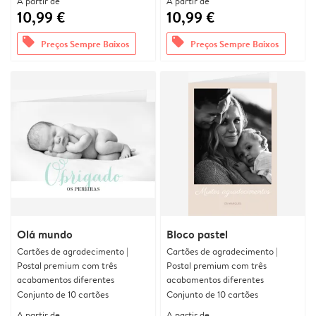
A partir de
A partir de
10,99 €
10,99 €
offers
offers
Preços Sempre Baixos
Preços Sempre Baixos
Olá mundo
Bloco pastel
Cartões de agradecimento |
Cartões de agradecimento |
Postal premium com três
Postal premium com três
acabamentos diferentes
acabamentos diferentes
Conjunto de 10 cartões
Conjunto de 10 cartões
A partir de
A partir de