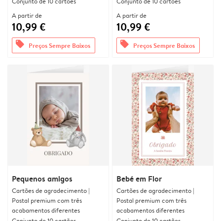
Conjunto de 10 cartões
Conjunto de 10 cartões
A partir de
A partir de
10,99 €
10,99 €
offers
offers
Preços Sempre Baixos
Preços Sempre Baixos
Pequenos amigos
Bebé em Flor
Cartões de agradecimento |
Cartões de agradecimento |
Postal premium com três
Postal premium com três
acabamentos diferentes
acabamentos diferentes
Conjunto de 10 cartões
Conjunto de 10 cartões