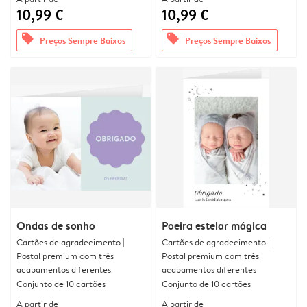
10,99 €
10,99 €
offers
offers
Preços Sempre Baixos
Preços Sempre Baixos
Ondas de sonho
Poeira estelar mágica
Cartões de agradecimento |
Cartões de agradecimento |
Postal premium com três
Postal premium com três
acabamentos diferentes
acabamentos diferentes
Conjunto de 10 cartões
Conjunto de 10 cartões
A partir de
A partir de