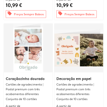
10,99 €
10,99 €
offers
offers
Preços Sempre Baixos
Preços Sempre Baixos
Coraçãozinho dourado
Decoração em papel
Cartões de agradecimento |
Cartões de agradecimento |
Postal premium com três
Postal premium com três
acabamentos diferentes
acabamentos diferentes
Conjunto de 10 cartões
Conjunto de 10 cartões
A partir de
A partir de