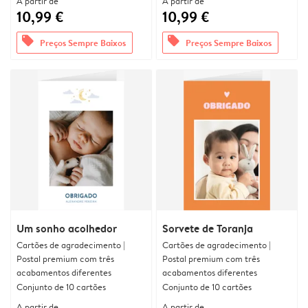
A partir de
A partir de
10,99 €
10,99 €
offers
offers
Preços Sempre Baixos
Preços Sempre Baixos
Um sonho acolhedor
Sorvete de Toranja
Cartões de agradecimento |
Cartões de agradecimento |
Postal premium com três
Postal premium com três
acabamentos diferentes
acabamentos diferentes
Conjunto de 10 cartões
Conjunto de 10 cartões
A partir de
A partir de