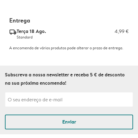
Entrega
Terça 18 Ago.
4,99 €
delivery_standard_v2
Standard
A encomenda de vários produtos pode alterar o prazo de entrega.
Subscreva a nossa newsletter e receba 5 € de desconto
na sua próxima encomenda!
Enviar