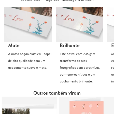
Mate
Brilhante
E
A nossa opção clássica - papel
Este postal com 235 gsm
M
de alta qualidade com um
transforma as suas
c
acabamento suave e mate.
fotografias com cores vivas,
r
pormenores nítidos e um
u
acabamento brilhante.
i
Outros também viram