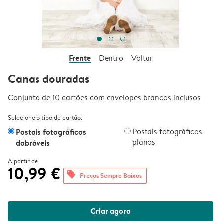
Frente
Dentro
Voltar
Canas douradas
Conjunto de 10 cartões com envelopes brancos inclusos
Selecione o tipo de cartão:
Postais fotográficos
Postais fotográficos
planos
dobráveis
A partir de
10,99 €
offers
Preços Sempre Baixos
Criar agora