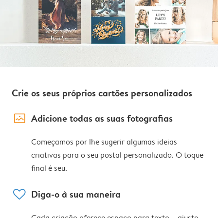
Crie os seus próprios cartões personalizados
image_placeholder
Adicione todas as suas fotografias
Começamos por lhe sugerir algumas ideias
criativas para o seu postal personalizado. O toque
final é seu.
heart
Diga-o à sua maneira
Cada criação oferece espaço para texto – ajuste,