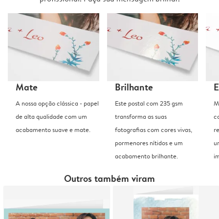
Mate
Brilhante
E
A nossa opção clássica - papel
Este postal com 235 gsm
M
de alta qualidade com um
transforma as suas
c
acabamento suave e mate.
fotografias com cores vivas,
r
pormenores nítidos e um
u
acabamento brilhante.
i
Outros também viram