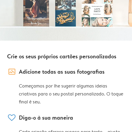
Crie os seus próprios cartões personalizados
image_placeholder
Adicione todas as suas fotografias
Começamos por lhe sugerir algumas ideias
criativas para o seu postal personalizado. O toque
final é seu.
heart
Diga-o à sua maneira
Cada criação oferece espaço para texto – ajuste,