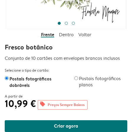
Frente
Dentro
Voltar
Fresco botânico
Conjunto de 10 cartões com envelopes brancos inclusos
Selecione o tipo de cartão:
Postais fotográficos
Postais fotográficos
planos
dobráveis
A partir de
10,99 €
offers
Preços Sempre Baixos
Criar agora