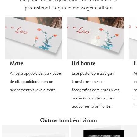
profissional. Faça sua mensagem brilhar.
Mate
Brilhante
E
A nossa opção clássica - papel
Este postal com 235 gsm
M
de alta qualidade com um
transforma as suas
c
acabamento suave e mate.
fotografias com cores vivas,
r
pormenores nítidos e um
u
acabamento brilhante.
i
Outros também viram