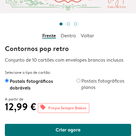
Frente
Dentro
Voltar
Contornos pop retro
Conjunto de 10 cartões com envelopes brancos inclusos
Selecione o tipo de cartão:
Postais fotográficos
Postais fotográficos
planos
dobráveis
A partir de
12,99 €
offers
Preços Sempre Baixos
Criar agora