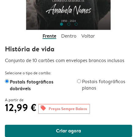
Frente
Dentro
Voltar
História de vida
Conjunto de 10 cartões com envelopes brancos inclusos
Selecione o tipo de cartão:
Postais fotográficos
Postais fotográficos
planos
dobráveis
A partir de
12,99 €
offers
Preços Sempre Baixos
Criar agora