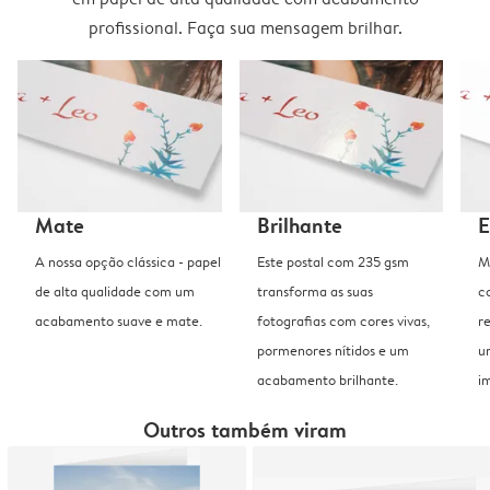
profissional. Faça sua mensagem brilhar.
Mate
Brilhante
E
A nossa opção clássica - papel
Este postal com 235 gsm
M
de alta qualidade com um
transforma as suas
c
acabamento suave e mate.
fotografias com cores vivas,
r
pormenores nítidos e um
u
acabamento brilhante.
i
Outros também viram