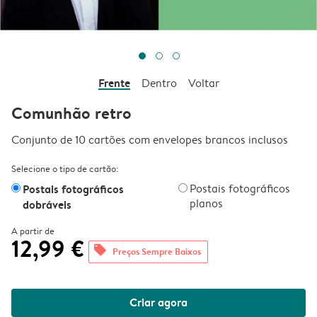
Frente
Dentro
Voltar
Comunhão retro
Conjunto de 10 cartões com envelopes brancos inclusos
Selecione o tipo de cartão:
Postais fotográficos
Postais fotográficos
planos
dobráveis
A partir de
12,99 €
offers
Preços Sempre Baixos
Criar agora