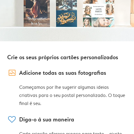
Crie os seus próprios cartões personalizados
image_placeholder
Adicione todas as suas fotografias
Começamos por lhe sugerir algumas ideias
criativas para o seu postal personalizado. O toque
final é seu.
heart
Diga-o à sua maneira
Cada criação oferece espaço para texto – ajuste,