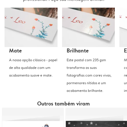
Mate
Brilhante
E
A nossa opção clássica - papel
Este postal com 235 gsm
M
de alta qualidade com um
transforma as suas
c
acabamento suave e mate.
fotografias com cores vivas,
r
pormenores nítidos e um
u
acabamento brilhante.
i
Outros também viram