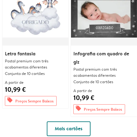
Letra fantasia
Infografia com quadro de
Postal premium com três
giz
acabamentos diferentes
Postal premium com três
Conjunto de 10 cartões
acabamentos diferentes
Conjunto de 10 cartões
A partir de
10,99 €
A partir de
10,99 €
offers
Preços Sempre Baixos
offers
Preços Sempre Baixos
Mais cartões