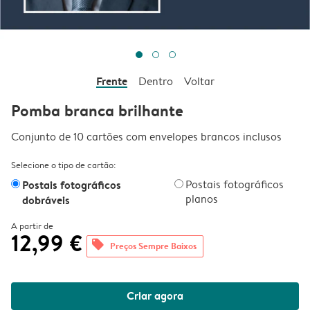
Frente
Dentro
Voltar
Pomba branca brilhante
Conjunto de 10 cartões com envelopes brancos inclusos
Selecione o tipo de cartão:
Postais fotográficos
Postais fotográficos
planos
dobráveis
A partir de
12,99 €
offers
Preços Sempre Baixos
Criar agora