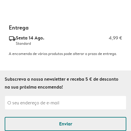
Entrega
Sexta 14 Ago.
4,99 €
delivery_standard_v2
Standard
A encomenda de vários produtos pode alterar o prazo de entrega.
Subscreva a nossa newsletter e receba 5 € de desconto
na sua próxima encomenda!
Enviar