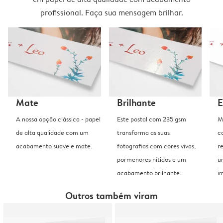
profissional. Faça sua mensagem brilhar.
Mate
Brilhante
E
A nossa opção clássica - papel
Este postal com 235 gsm
M
de alta qualidade com um
transforma as suas
c
acabamento suave e mate.
fotografias com cores vivas,
r
pormenores nítidos e um
u
acabamento brilhante.
i
Outros também viram