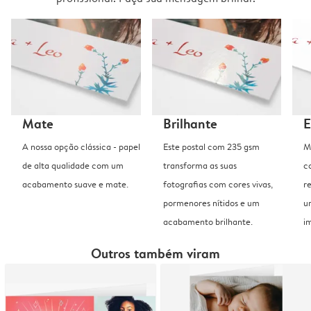
Mate
Brilhante
E
A nossa opção clássica - papel
Este postal com 235 gsm
M
de alta qualidade com um
transforma as suas
c
acabamento suave e mate.
fotografias com cores vivas,
r
pormenores nítidos e um
u
acabamento brilhante.
i
Outros também viram