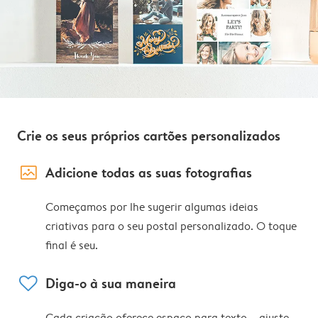
Crie os seus próprios cartões personalizados
image_placeholder
Adicione todas as suas fotografias
Começamos por lhe sugerir algumas ideias
criativas para o seu postal personalizado. O toque
final é seu.
heart
Diga-o à sua maneira
Cada criação oferece espaço para texto – ajuste,