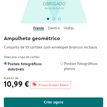
Frente
Dentro
Voltar
Ampulheta geométrica
Conjunto de 10 cartões com envelopes brancos inclusos
Selecione o tipo de cartão:
Postais fotográficos
Postais fotográficos
planos
dobráveis
A partir de
10,99 €
offers
Preços Sempre Baixos
Criar agora