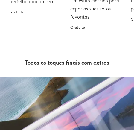
Um estilo clássico para
E
perfeito para oferecer
expor as suas fotos
p
Gratuito
favoritas
G
Gratuito
Todos os toques finais com extras