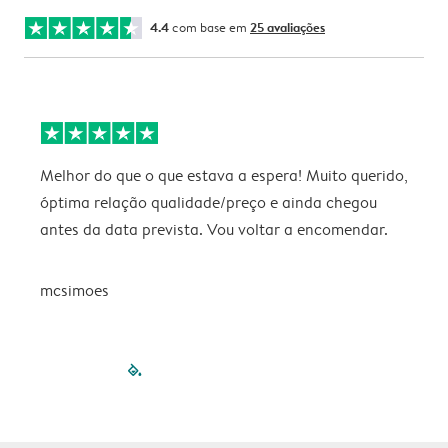
4.4
com base em
25 avaliações
Melhor do que o que estava a espera! Muito querido,
P
óptima relação qualidade/preço e ainda chegou
antes da data prevista. Vou voltar a encomendar.
mcsimoes
filled-pagination
outlined-paginatio
outlined-paginat
outlined-pagin
outlined-pag
outlined-p