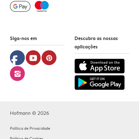
Siga-nos em
Descubra as nossas
aplicações
facebook
youtube
pinterest
instagram
Hofmann © 2026
Política de Privacidade
Política de Cookies