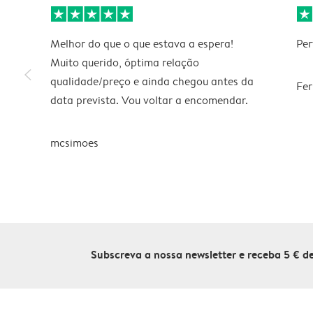
Melhor do que o que estava a espera!
Per
Muito querido, óptima relação
slim_arrow_left
qualidade/preço e ainda chegou antes da
Fe
data prevista. Vou voltar a encomendar.
mcsimoes
Subscreva a nossa newsletter e receba 5 € 