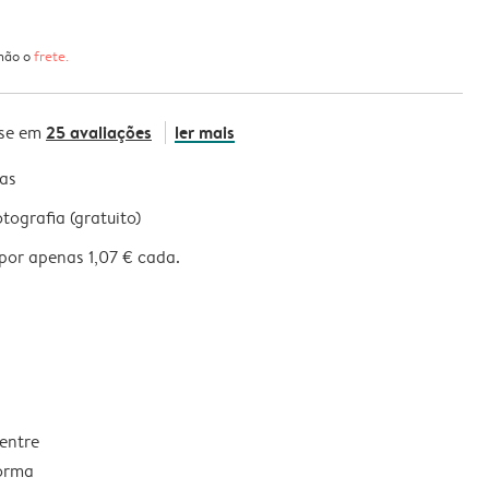
 não o
frete
.
25 avaliações
ler mais
se em
nas
ografia (gratuito)
por apenas 1,07 € cada.
 entre
forma