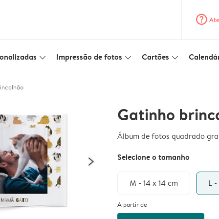
question_mark_circle
Ate
onalizadas
Impressão de fotos
Cartões
Calendár
slim_arrow_down
slim_arrow_down
slim_arrow_down
incalhão
Gatinho brinc
Álbum de fotos quadrado gr
Selecione o tamanho
M - 14 x 14 cm
L -
A partir de