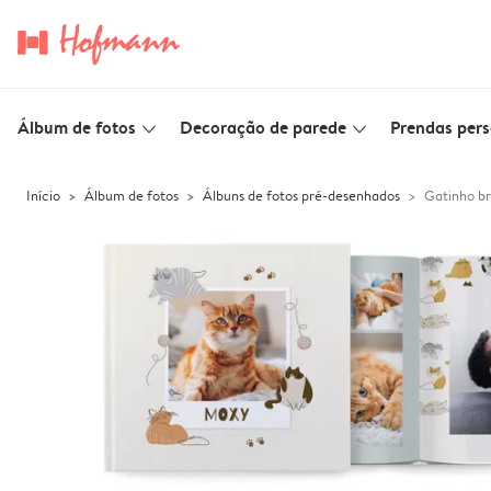
Álbum de fotos
Decoração de parede
Prendas pers
slim_arrow_down
slim_arrow_down
Início
Álbum de fotos
Álbuns de fotos pré-desenhados
Gatinho br