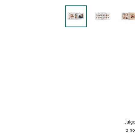
Julga
a no