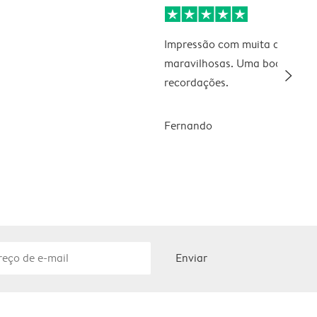
Impressão com muita qualidad
maravilhosas. Uma boa forma
slim_arrow_right
recordações.
Fernando
Enviar