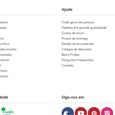
Ajuda
ósters
Visão geral dos preços
zadas
Pedidos em grande quantidade
Custos de envio
nio
Prazos de entrega
crílico
Estado da encomenda
radecimento
Códigos de desconto
alizados
Black Friday
amento
Perguntas frequentes
l
Contato
 Novo
mento
idade
Siga-nos em
youtube
pinterest
instagram