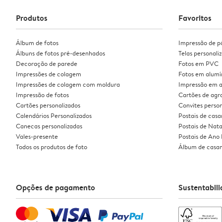
Produtos
Favoritos
Álbum de fotos
Impressão de p
Álbuns de fotos pré-desenhados
Telas personali
Decoração de parede
Fotos em PVC
Impressões de colagem
Fotos em alumí
Impressões de colagem com moldura
Impressão em a
Impressão de fotos
Cartões de ag
Cartões personalizados
Convites person
Calendários Personalizados
Postais de cas
Canecas personalizadas
Postais de Nata
Vales-presente
Postais de Ano
Todos os produtos de foto
Álbum de casa
Opções de pagamento
Sustentabil