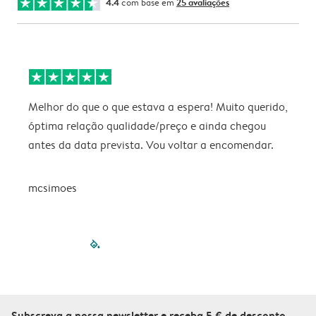
4.4
com base em
25 avaliações
Melhor do que o que estava a espera! Muito querido,
P
óptima relação qualidade/preço e ainda chegou
antes da data prevista. Vou voltar a encomendar.
mcsimoes
filled-pagination
outlined-paginatio
outlined-paginat
outlined-pagin
outlined-pag
outlined-p
Subscreva a nossa newsletter e receba 5 € de desconto