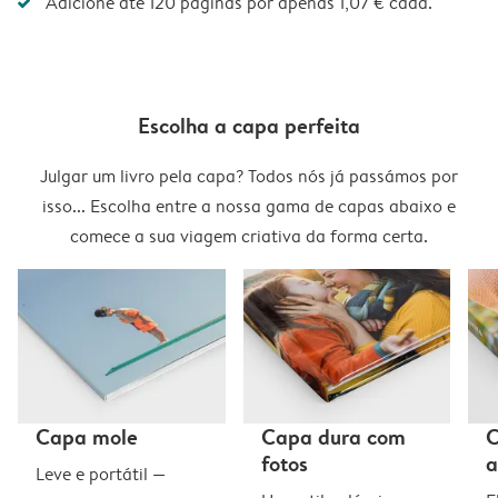
Adicione até 120 páginas por apenas 1,07 € cada.
Escolha a capa perfeita
Julgar um livro pela capa? Todos nós já passámos por
isso... Escolha entre a nossa gama de capas abaixo e
comece a sua viagem criativa da forma certa.
Capa mole
Capa dura com
C
fotos
a
Leve e portátil —