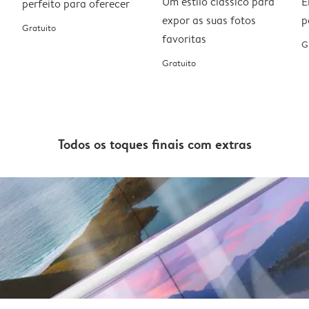
Um estilo clássico para
E
perfeito para oferecer
expor as suas fotos
p
Gratuito
favoritas
G
Gratuito
Todos os toques finais com extras