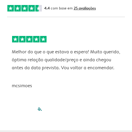
4.4
com base em
25 avaliações
Melhor do que o que estava a espera! Muito querido,
P
óptima relação qualidade/preço e ainda chegou
antes da data prevista. Vou voltar a encomendar.
mcsimoes
filled-pagination
outlined-paginatio
outlined-paginat
outlined-pagin
outlined-pag
outlined-p