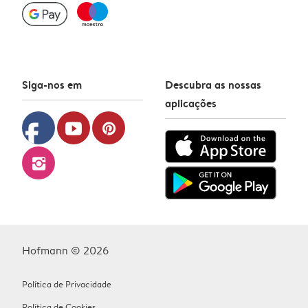
Siga-nos em
Descubra as nossas
aplicações
facebook
youtube
pinterest
instagram
Hofmann © 2026
Política de Privacidade
Política de Cookies