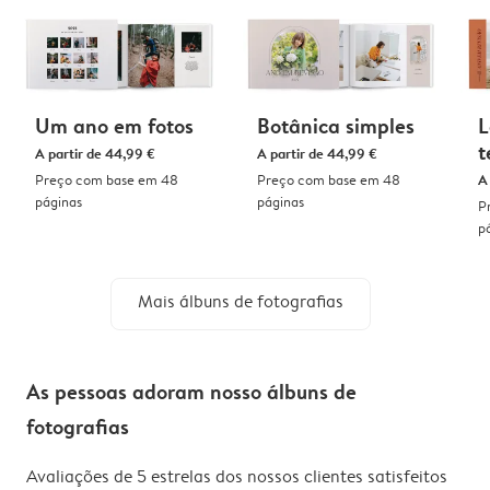
Um ano em fotos
Botânica simples
L
t
A partir de
44,99 €
A partir de
44,99 €
Preço com base em 48
Preço com base em 48
A
páginas
páginas
P
p
Mais álbuns de fotografias
As pessoas adoram nosso álbuns de
fotografias
Avaliações de 5 estrelas dos nossos clientes satisfeitos