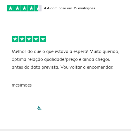
4.4
com base em
25 avaliações
Melhor do que o que estava a espera! Muito querido,
P
óptima relação qualidade/preço e ainda chegou
antes da data prevista. Vou voltar a encomendar.
mcsimoes
filled-pagination
outlined-paginatio
outlined-paginat
outlined-pagin
outlined-pag
outlined-p