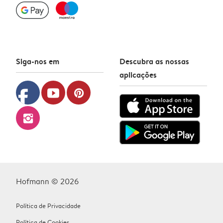
Siga-nos em
Descubra as nossas
aplicações
facebook
youtube
pinterest
instagram
Hofmann © 2026
Política de Privacidade
Política de Cookies