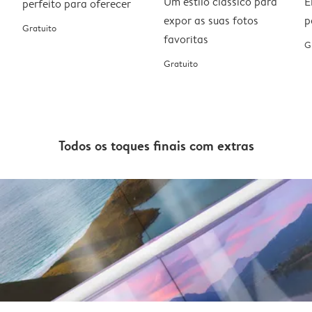
Um estilo clássico para
E
perfeito para oferecer
expor as suas fotos
p
Gratuito
favoritas
G
Gratuito
Todos os toques finais com extras